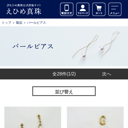
トップ
＞
製品
＞
パールピアス
全28件
(1/2)
次へ
並び替え