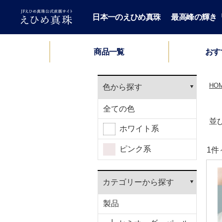
日本一のえひめ真珠
最高峰の輝き「H
おす
商品一覧
セミオーダーパールネックレス
ロングパールネックレス
パールブレスレット
パールネックレス
パールペンダント
パールイヤーカフ
パール2点セット
パールブローチ
HIME PEARL
パールピアス
メンズ
鑑別書
HO
色から探す
全ての色
並
ホワイト系
ピンク系
1
カテゴリーから探す
製品