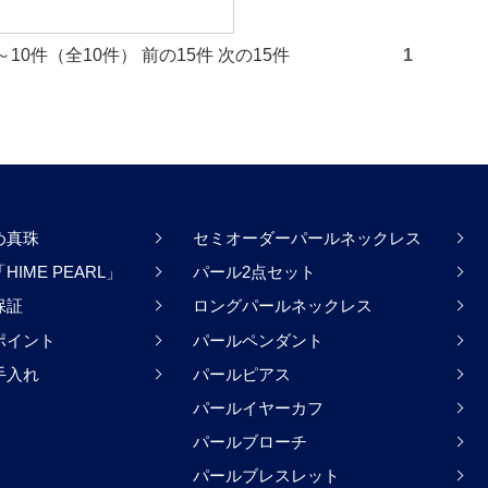
件～10件（全10件） 前の15件 次の15件
1
め真珠
セミオーダーパールネックレス
IME PEARL」
パール2点セット
保証
ロングパールネックレス
ポイント
パールペンダント
手入れ
パールピアス
パールイヤーカフ
パールブローチ
パールブレスレット