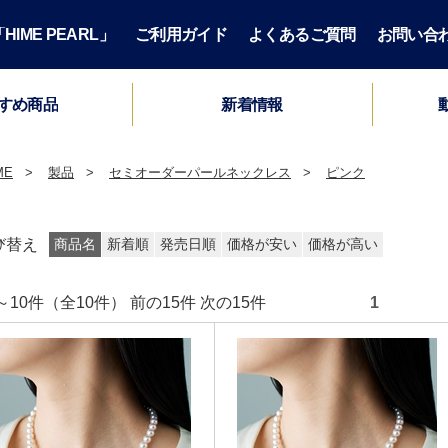
IME PEARL」
ご利用ガイド
よくあるご質問
お問い合
すめ商品
新着情報
ME
製品
セミオーダーパールネックレス
ピンク
び替え
商品名
新着順
発売日順
価格が安い
価格が高い
件～10件（全10件） 前の15件 次の15件
1