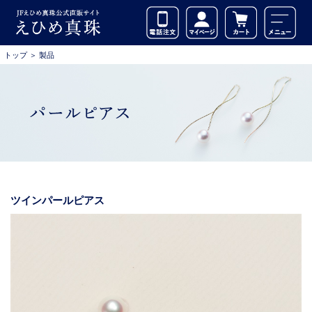
トップ
＞
製品
ツインパールピアス