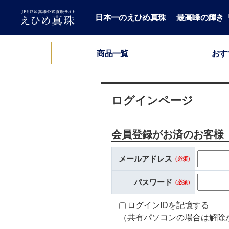
日本一のえひめ真珠
最高峰の輝き「H
おす
商品一覧
セミオーダーパールネックレス
ロングパールネックレス
パールブレスレット
パールネックレス
パールペンダント
パールイヤーカフ
パール2点セット
パールブローチ
HIME PEARL
パールピアス
メンズ
鑑別書
ログインページ
会員登録がお済のお客様
メールアドレス
必須
パスワード
必須
ログインIDを記憶する
（共有パソコンの場合は解除