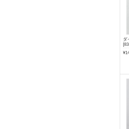
ダ
[83
¥1