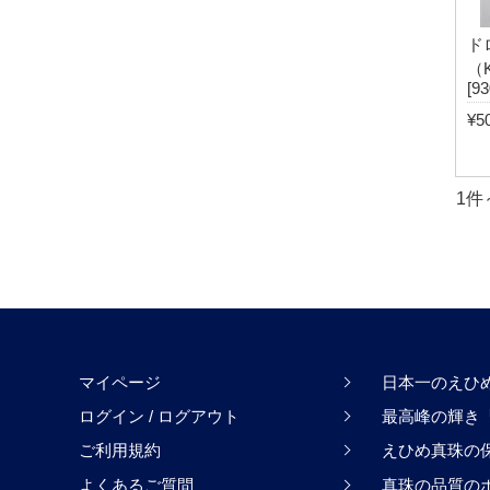
ド
（
[93
¥5
1件
マイページ
日本一のえひ
ログイン
/
ログアウト
最高峰の輝き「H
ご利用規約
えひめ真珠の
よくあるご質問
真珠の品質の