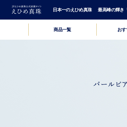
日本一のえひめ真珠
最高峰の輝き「H
おす
商品一覧
セミオーダーパールネックレス
ロングパールネックレス
パールブレスレット
パールネックレス
パールペンダント
パールイヤーカフ
パール2点セット
パールブローチ
HIME PEARL
パールピアス
メンズ
鑑別書