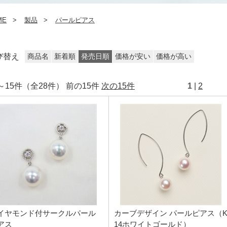
ME
製品
パールピアス
び替え
商品名
新着順
発売日順
価格が安い
価格が高い
～15件（全28件） 前の15件
次の15件
1
|
2
イヤモンド付サークルパール
カーブデザイン パールピアス（
アス
14ホワイトゴールド）