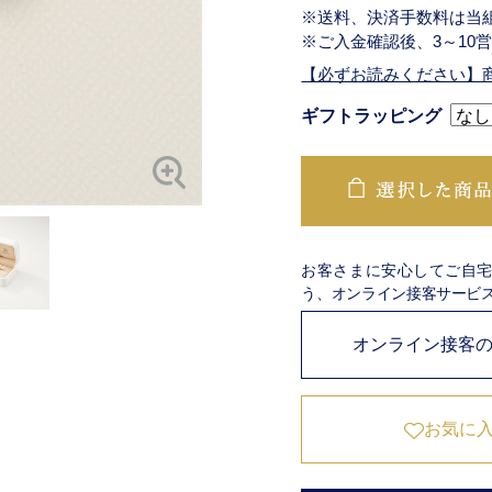
※送料、決済手数料は当
※ご入金確認後、3～10
【必ずお読みください】
ギフトラッピング
お客さまに安心してご自
う、オンライン接客サービ
オンライン接客
お気に