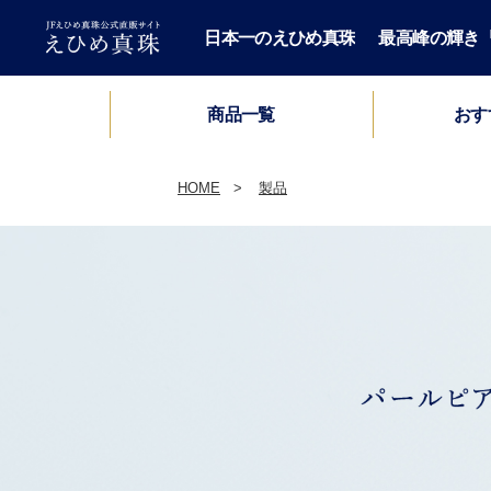
日本一のえひめ真珠
最高峰の輝き「H
おす
商品一覧
セミオーダーパールネックレス
ロングパールネックレス
パールブレスレット
パールネックレス
パールペンダント
パールイヤーカフ
パール2点セット
パールブローチ
HIME PEARL
パールピアス
メンズ
鑑別書
HOME
製品