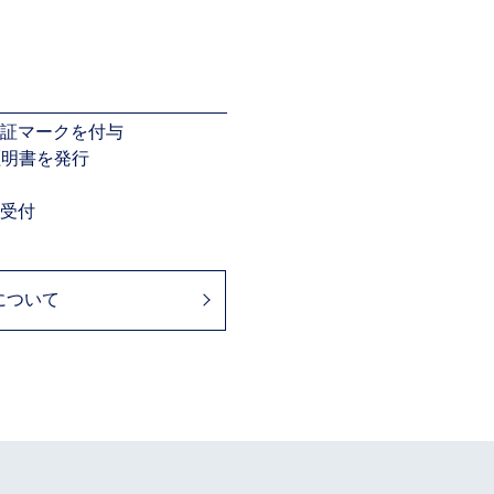
保証マークを付与
は証明書を発行
理受付
について